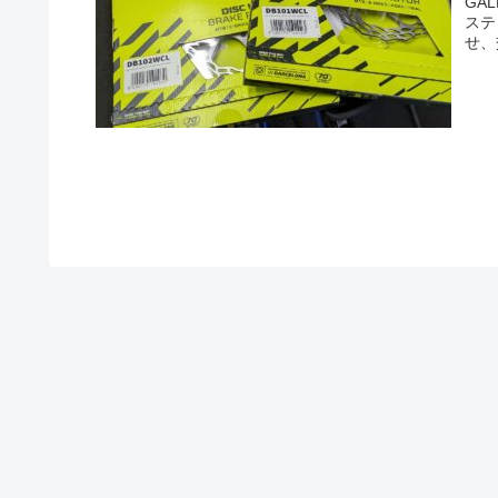
GA
ステ
せ、