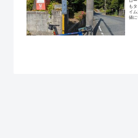
ロー
もタ
イム
値に